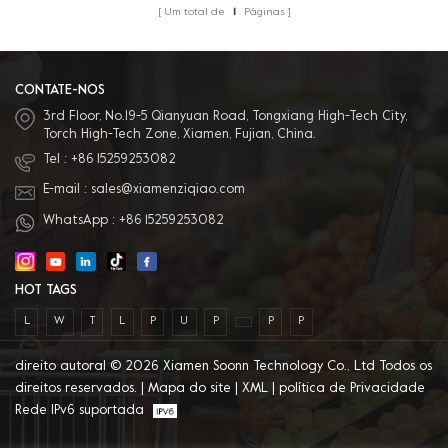
Um total de
1
Páginas
CONTATE-NOS
3rd Floor, No.19-5 Qianyuan Road, Tongxiang High-Tech City,
Torch High-Tech Zone, Xiamen, Fujian, China.
Tel :
+86 15259253082
E-mail :
sales@xiamenziqiao.com
WhatsApp :
+86 15259253082
HOT TAGS
L
W
T
L
P
U
P
P
P
direito autoral © 2026 Xiamen Soonn Technology Co., Ltd Todos os
direitos reservados. |
Mapa do site
|
XML
|
política de Privacidade
Rede IPv6 suportada