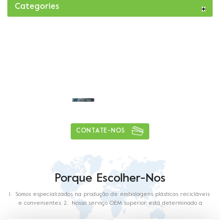
bento, etc. 3.Grde
Categories
alimentar e alta qualidade
da matéria-prima.
Capacidade de entrega diária de mais
de
1
5
0
tons
CONTATE-NOS
Porque Escolher-Nos
1. Somos especializados na produção de embalagens plásticas recicláveis ​​
e convenientes. 2. Nosso serviço OEM superior está determinado a
surpreender você. 3. Com vasta experiência nesta indústria, nossa