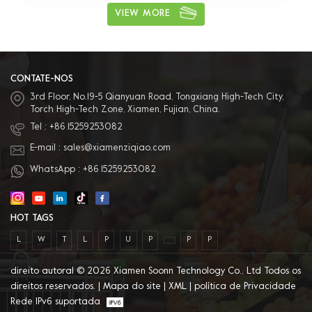
alimentos, Bandeja, envoltório de
VIEW MORE
filme plástico em rolo e saco,
compra única 4. Vários materiais
disponíveis: O material pode ser
PVC, PET, PP e outros materiais de
proteção ambiental. 5. Excelente
serviço pós-venda: Temos equipe
CONTATE-NOS
de vendas profissional para
3rd Floor, No.19-5 Qianyuan Road, Tongxiang High-Tech City,
fornecer o melhor serviço.
Torch High-Tech Zone, Xiamen, Fujian, China.
Tel :
+86 15259253082
E-mail :
sales@xiamenziqiao.com
WhatsApp :
+86 15259253082
HOT TAGS
L
W
T
L
P
U
P
P
P
direito autoral © 2026 Xiamen Soonn Technology Co., Ltd Todos os
direitos reservados. |
Mapa do site
|
XML
|
política de Privacidade
Rede IPv6 suportada