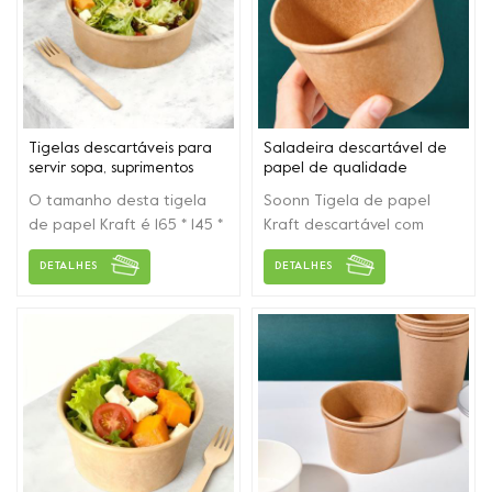
Tigelas descartáveis ​​para
Saladeira descartável de
servir sopa, suprimentos
papel de qualidade
para festa em massa para
alimentar Takeway
O tamanho desta tigela
Soonn Tigela de papel
alimentos quentes/frios,
de papel Kraft é 165 * 145 *
Kraft descartável com
sopa
66 mm, pode conter 32
preço de fábrica com
DETALHES
DETALHES
onças. Material espessado
tampas para salada /
de segurança de
macarrão / panela quente
qualidade alimentar com
/ sopa / sobremesa e
vários tamanhos.
outras embalagens de
alimentos.