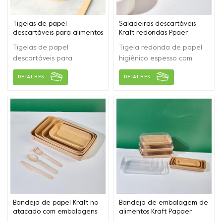
Tigelas de papel
Saladeiras descartáveis ​​
descartáveis ​​para alimentos
Kraft redondas Ppaer
de boa qualidade com
Tigelas de papel
Tigela redonda de papel
tampas
descartáveis ​​para
higiênico espesso com
alimentos de boa
tampa para
DETALHES
DETALHES
qualidade com tampas,
frutas/salada/sopa e
possuem melhor
outras embalagens de
propriedade de vedação e
alimentos
adotam kraft de espessura
e papel branco, várias
especificações e tamanhos
podem atender às suas
diferentes necessidades.
Bandeja de papel Kraft no
Bandeja de embalagem de
atacado com embalagens
alimentos Kraft Papaer
de alimentos
quadrada ecológica