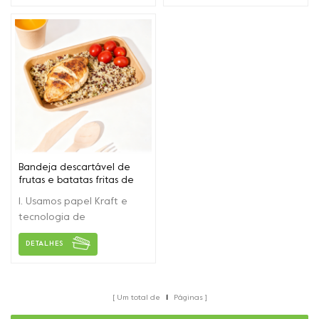
embalagens de
customizadas de acordo
sushi/salada/bento/frutas/pastelaria
com a necessidade do
e outros produtos. Adota
cliente. Esta bandeja com
papel Kraft de alta
tampas PET, evita a
qualidade, não quebra
entrada de bactérias.
facilmente.
Bandeja descartável de
frutas e batatas fritas de
papel Kraft
1. Usamos papel Kraft e
tecnologia de
revestimento duplo. 2. O
DETALHES
material impermeável e
resistente ao óleo é
adequado para
embalagens de frutas,
Um total de
1
Páginas
batatas fritas, churrasco,