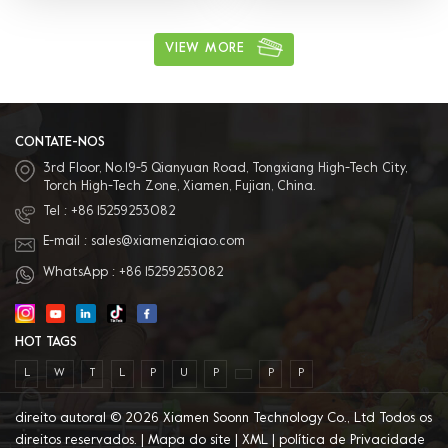
biscoito, salada e outra caixa de
plástico para embalagem de
alimentos, Bandeja, envoltório de
VIEW MORE
filme plástico em rolo e saco,
compra única 4. Vários materiais
disponíveis: O material pode ser
PVC, PET, PP e outros materiais de
proteção ambiental. 5. Excelente
serviço pós-venda: Temos equipe
CONTATE-NOS
de vendas profissional para
3rd Floor, No.19-5 Qianyuan Road, Tongxiang High-Tech City,
fornecer o melhor serviço.
Torch High-Tech Zone, Xiamen, Fujian, China.
Tel :
+86 15259253082
E-mail :
sales@xiamenziqiao.com
WhatsApp :
+86 15259253082
HOT TAGS
L
W
T
L
P
U
P
P
P
direito autoral © 2026 Xiamen Soonn Technology Co., Ltd Todos os
direitos reservados. |
Mapa do site
|
XML
|
política de Privacidade