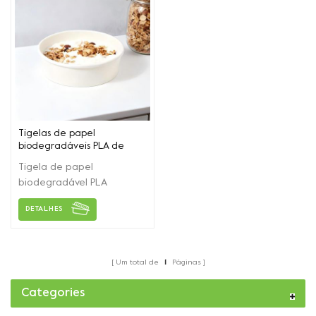
Tigelas de papel
biodegradáveis ​​PLA de
fábrica na China levam
Tigela de papel
embora recipientes de
biodegradável PLA
alimentos
ecologicamente correta
DETALHES
com tampas. Alta
qualidade com material de
segurança de qualidade
alimentar.
Um total de
1
Páginas
Categories