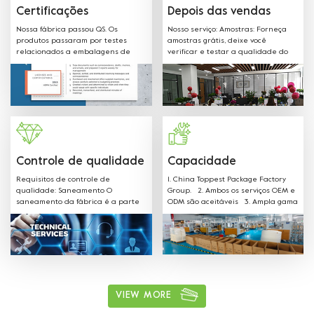
descrito nos regulamentos e diretrizes abaixo.
Certificações
Depois das vendas
Nossa fábrica passou QS. Os
Nosso serviço: Amostras: Forneça
produtos passaram por testes
amostras grátis, deixe você
relacionados a embalagens de
verificar e testar a qualidade do
alimentos e obteve sgs fda, ​​ue, ce,
produto. Várias formas, cores,
lfgb e outros certificados.
materiais e quaisquer tamanhos
podem ser personalizados de
acordo com a solicitação do cliente.
Bem-vindo OEM: Label & Sticker &
Hangtag com o seu logotipo.
Forneça a cotação e os projetos de
molde a tempo. Temos equipe de
vendas profissional para fornecer
Controle de qualidade
Capacidade
o melhor serviço.
Requisitos de controle de
1. China Toppest Package Factory
qualidade: Saneamento O
Group. 2. Ambos os serviços OEM e
saneamento da fábrica é a parte
ODM são aceitáveis 3. Ampla gama
mais importante da nossa
de produtos: Uso para embalagem
produção. Nossa equipe é bem
de frutas e legumes Caixa de
treinada em todos os requisitos de
plástico PET, bandeja, Envoltório de
saneamento e segue as regras.
filme de rolo de plástico e saco
para manter fresco. Sushi, bolo ,
biscoito, salada e outra caixa de
plástico para embalagem de
alimentos, Bandeja, envoltório de
VIEW MORE
filme plástico em rolo e saco,