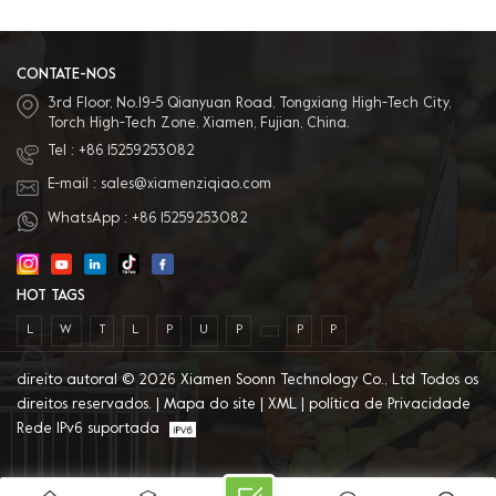
compra única 4. Vários materiais
disponíveis: O material pode ser
PVC, PET, PP e outros materiais de
proteção ambiental. 5. Excelente
serviço pós-venda: Temos equipe
CONTATE-NOS
de vendas profissional para
3rd Floor, No.19-5 Qianyuan Road, Tongxiang High-Tech City,
fornecer o melhor serviço.
Torch High-Tech Zone, Xiamen, Fujian, China.
Tel :
+86 15259253082
E-mail :
sales@xiamenziqiao.com
WhatsApp :
+86 15259253082
HOT TAGS
L
W
T
L
P
U
P
P
P
direito autoral © 2026 Xiamen Soonn Technology Co., Ltd Todos os
direitos reservados. |
Mapa do site
|
XML
|
política de Privacidade
Rede IPv6 suportada