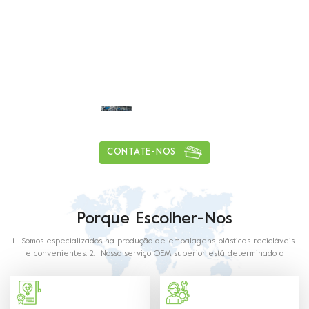
Capacidade de entrega diária de mais
de
1
5
0
tons
CONTATE-NOS
Porque Escolher-Nos
1. Somos especializados na produção de embalagens plásticas recicláveis ​​
e convenientes. 2. Nosso serviço OEM superior está determinado a
surpreender você. 3. Com vasta experiência nesta indústria, nossa
equipe irá satisfazer qualquer um dos seus requisitos. 4. Nossos produtos
são feitos de plástico de qualidade alimentar. O material utilizado e os
métodos de produção com requisitos de contato com alimentos conforme